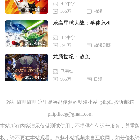
HD中字
2025-04-22
366万
动漫
乐高星球大战：学徒危机
HD中字
2025-04-22
591万
动漫剧场
龙腾世纪：赦免
已完结
2025-04-22
965万
日漫
P站_噼哩噼哩,这里是兴趣使然的动漫小站_pilipili 投诉邮箱
pilipiliacg@gmail.com
本站所有内容演示仅做测试使用，不提供任何运营服务，尊重版
权，请不要在本站观看。兴趣小站视频来自互联网，如若侵权请