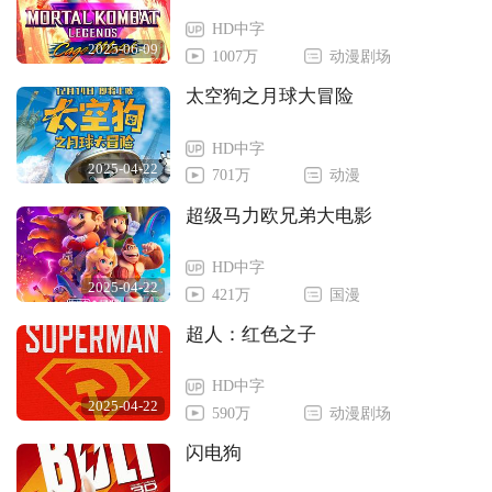
HD中字
2025-06-09
1007万
动漫剧场
太空狗之月球大冒险
HD中字
2025-04-22
701万
动漫
超级马力欧兄弟大电影
HD中字
2025-04-22
421万
国漫
超人：红色之子
HD中字
2025-04-22
590万
动漫剧场
闪电狗