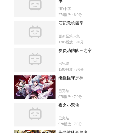
争
HD中字
274播放 · 8.0分
石纪元第四季
更新至第37集
1705播放 · 9.0分
炎炎消防队三之章
已完结
1506播放 · 8.0分
继怪怪守护神
已完结
978播放 · 7.0分
夜之小双侠
已完结
928播放 · 7.0分
头号战队豪兽者