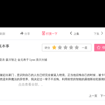
刷新
分享
打赏一下
上集
下集
真本事
评分
一星
一星
二星
三星
四星
五星
亚衣
森川智之
金元寿子
Lynn
浪川大辅
而被赶出家门，意识到自己的人生已经完全被逼入绝境。正当他后悔自己的时候，被卡
然是剑和魔法的异世界。我决定过一辈子不后悔。利用前世的智能的露德斯在眨眼期
上的事。而且还遇到了有着翡翠绿头发的美丽的四分之一精灵。他开始了新的人生。
点击查看全部。。
启动
上一页
下