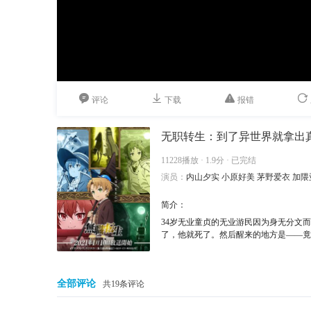
评论
下载
报错
无职转生：到了异世界就拿出
11228播放 · 1.9分 · 已完结
演员：
内山夕实
小原好美
茅野爱衣
加隈
简介：
34岁无业童贞的无业游民因为身无分文
了，他就死了。然后醒来的地方是——竟
魔术的才能开花，请小女孩的家庭教师安
憧憬的人生重新开始型转生幻想，在这里
全部评论
共19条评论