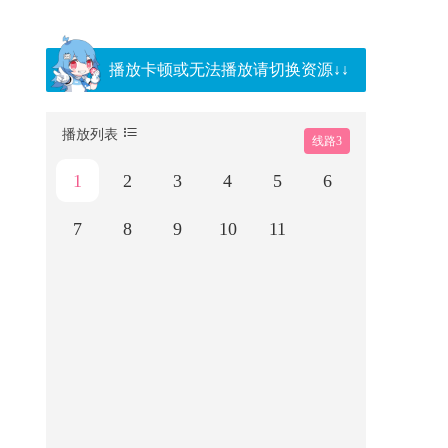
播放卡顿或无法播放请切换资源↓↓
播放列表
线路3
1
2
3
4
5
6
7
8
9
10
11