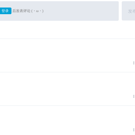
登录
后发表评论 (・ω・)