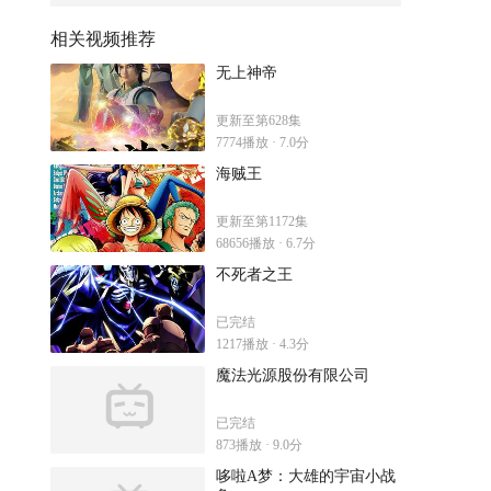
相关视频推荐
无上神帝
更新至第628集
7774播放 · 7.0分
海贼王
更新至第1172集
68656播放 · 6.7分
不死者之王
已完结
1217播放 · 4.3分
魔法光源股份有限公司
已完结
873播放 · 9.0分
哆啦A梦：大雄的宇宙小战