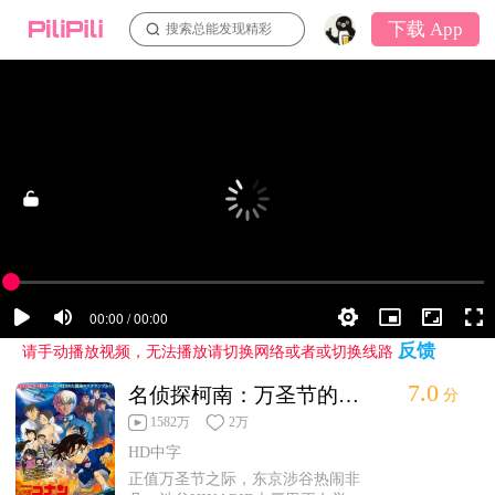
下载 App
搜索总能发现精彩
反馈
请手动播放视频，无法播放请切换网络或者或切换线路
7.0
名侦探柯南：万圣节的新娘第1集
分
1582万
2万
HD中字
正值万圣节之际，东京涉谷热闹非