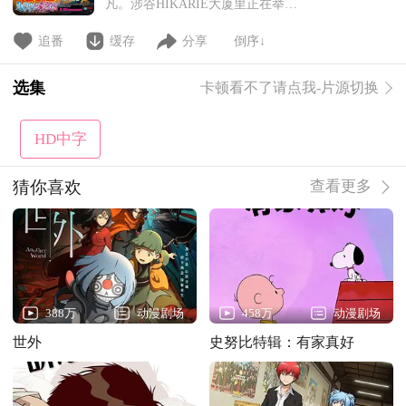
凡。涉谷HIKARIE大厦里正在举办
一场婚礼，身着婚纱的便是——警
视厅的佐藤警官。当柯南等宾客都
追番
缓存
分享
倒序↓
在见证这场婚礼的时候，突如其来
的暴徒向佐藤扑去！高木为了保护
选集
卡顿看不了请点我-片源切换
佐藤而受伤，好在性命无忧。可这
时映入佐藤眼里的，是三年前爆炸
事件松田阵平殉职时出现的死神的
HD中字
幻影，这一次出现在了高木
猜你喜欢
查看更多
388万
动漫剧场
458万
动漫剧场
世外
史努比特辑：有家真好