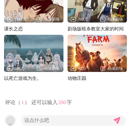
1042万
动漫剧场
719万
动漫剧场
课长之恋
剧场版暗杀教室大家的时间
906万
动漫剧场
62万
动漫剧场
以死亡游戏为生。
动物庄园
44:CLOUDY BEACH
评论（
1
） 还可以输入
200
字