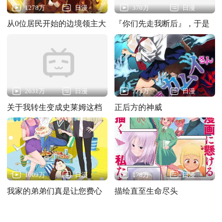
1278万
日漫
370万
日漫
从0位居民开始的边境领主大
『你们先走我断后』，于是
人
10年后我成为了传说
2631万
日漫
778万
日漫
关于我转生变成史莱姆这档
正后方的神威
事第四季
1009万
日漫
178万
日漫
我家的弟弟们真是让您费心
描绘直至生命尽头
了