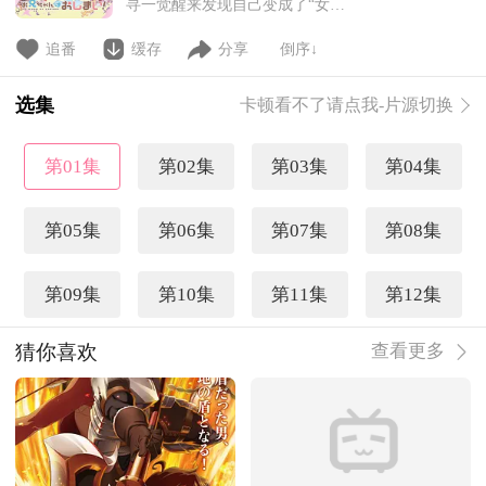
寻一觉醒来发现自己变成了“女孩
子”！？正当真寻不知道镜子里的
美少女是自己而陷入混乱的时候，
追番
缓存
分享
倒序↓
跳级进入大学的科学家妹妹绪山美
波里出现了。她透露在饮料里加了
选集
卡顿看不了请点我-片源切换
一种奇怪的药物！ 真寻最近2
年一直疯狂宅家玩小黄游，偶尔不
得已才会工作！突然成为女孩子开
第01集
第02集
第03集
第04集
始生活的真寻，对于厕所、浴室、
第05集
第06集
第07集
第08集
第09集
第10集
第11集
第12集
猜你喜欢
查看更多