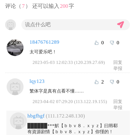
评论（
7
） 还可以输入
200
字
18476761289
0
0
太可爱乐吧！
2023-05-03 12:02:33 (120.239.27.69)
回复
举报
lqy123
2
0
繁体字是真有点看不懂……
2023-04-02 07:29:20 (113.122.19.155)
回复
举报
hbgfhgf
(111.172.248.130)
██████***魸【ｂｂｖ８．ｘｙｚ】曰韩郗
有資源剧情【ｂｂｖ８．ｘｙｚ】你慬的！