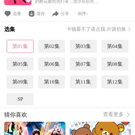
的樱花被雨滴打落，漂浮在积水之
上。学生们撑着五颜六色的雨伞，
穿过高中的校门。 “早啊，
追番
缓存
分享
倒序↓
莲”。鞋柜前，裤袜湿透的莲被由
亚搭话。略显忧郁的莲回过头去，
选集
卡顿看不了请点我-片源切换
看到全身湿透的帆美蹦蹦跳跳地走
来，热闹地说着话。3个女学生没
啥营养的对话，向教室宣告了新学
第01集
第02集
第03集
第04集
期的来临。 少女们无可替代的
宝
第05集
第06集
第07集
第08集
第09集
第10集
第11集
第12集
SP
猜你喜欢
查看更多