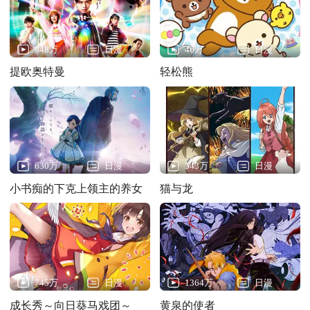
948万
日漫
46万
日漫
提欧奥特曼
轻松熊
630万
日漫
543万
日漫
小书痴的下克上领主的养女
猫与龙
745万
日漫
1364万
日漫
成长秀～向日葵马戏团～
黄泉的使者