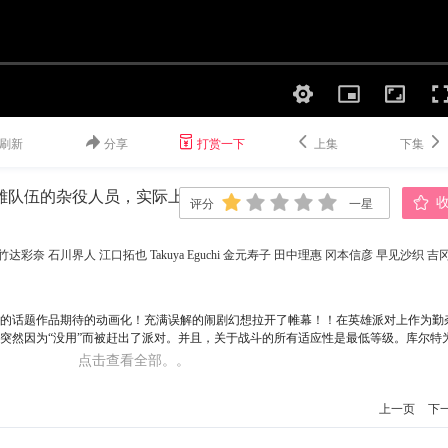
刷新
分享
打赏一下
上集
下集
使人误解的工房主～关于原英雄队伍的杂役人员，实际上除了战斗能力外全是SSS的故事～
评分
一星
一星
二星
三星
四星
五星
竹达彩奈
石川界人
江口拓也
Takuya
Eguchi
金元寿子
田中理惠
冈本信彦
早见沙织
吉
的话题作品期待的动画化！充满误解的闹剧幻想拉开了帷幕！！在英雄派对上作为勤
突然因为“没用”而被赶出了派对。并且，关于战斗的所有适应性是最低等级。库尔特
是，在所到之处以不认为是人类事业的惊人的才能大活跃！其实库尔特，战斗以外的
点击查看全部。。
是最重要的是本人完全没有注意到这一点，误以为是“常见的话”。用不自觉的行动把人
的少年走投无路地旅行。——这就是“常有的事（？）话”。
上一页
下