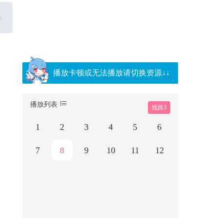
播放卡顿或无法播放请切换资源↓↓
播放列表
线路3
1
2
3
4
5
6
7
8
9
10
11
12