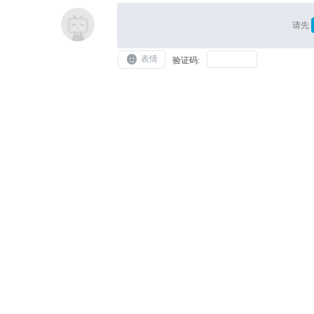
请先
表情
验证码: