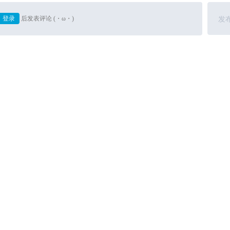
登录
后发表评论 (・ω・)