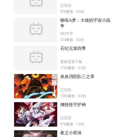
已完结
878播放 · 9.0分
哆啦A梦：大雄的宇宙小战
争
HD中字
274播放 · 8.0分
石纪元第四季
更新至第37集
1705播放 · 9.0分
炎炎消防队三之章
已完结
1506播放 · 8.0分
继怪怪守护神
已完结
978播放 · 7.0分
夜之小双侠