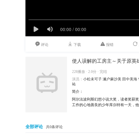
评论
下载
报错
228播放 · 2.0分 · 完结
演员：
小松未可子
濑户麻沙美
田中美海
祐
简介：
阿尔法波利斯幻想小说大奖，读者奖获奖
工作的心地善良的少年库尔特有一天，他
谋生，决定帮助他做各种各样的工作。于
领域的适应性是最高的SSS等级…！但
镇，甚至国家都救了！？被炒了英雄派对
全部评论
共0条评论