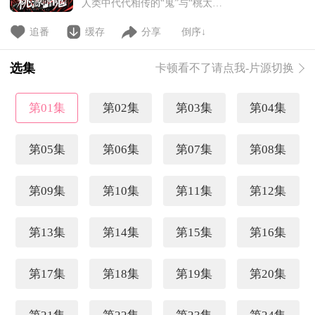
人类中代代相传的“鬼”与“桃太郎”
的血统。远古时代，“桃太郎”对
“鬼”发起进攻，双方分别组成了
追番
缓存
分享
倒序↓
“桃太郎机关”和“鬼机关”组织，展
开了数千年的斗争。主人公一之濑
选集
卡顿看不了请点我-片源切换
四季在突然遭到“桃太郎”袭击后，
得知自己是“鬼”，并在遇见寄宿于
自身血脉中的“鬼”时，命运的齿轮
第01集
第02集
第03集
第04集
开始转动——
第05集
第06集
第07集
第08集
第09集
第10集
第11集
第12集
第13集
第14集
第15集
第16集
第17集
第18集
第19集
第20集