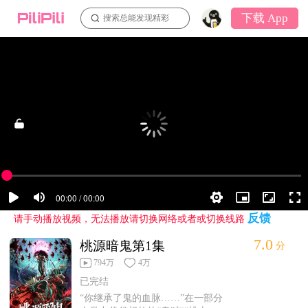
下载 App
搜索总能发现精彩
反馈
请手动播放视频，无法播放请切换网络或者或切换线路
7.0
桃源暗鬼第1集
分
794万
4万
已完结
“你继承了鬼的血脉……”在一部分