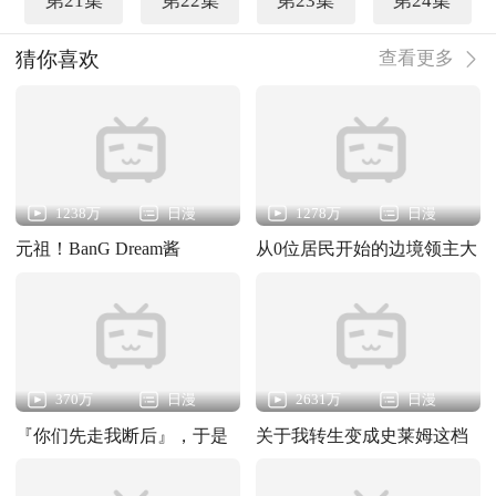
第21集
第22集
第23集
第24集
猜你喜欢
查看更多
1238万
日漫
1278万
日漫
元祖！BanG Dream酱
从0位居民开始的边境领主大
人
370万
日漫
2631万
日漫
『你们先走我断后』，于是
关于我转生变成史莱姆这档
10年后我成为了传说
事第四季