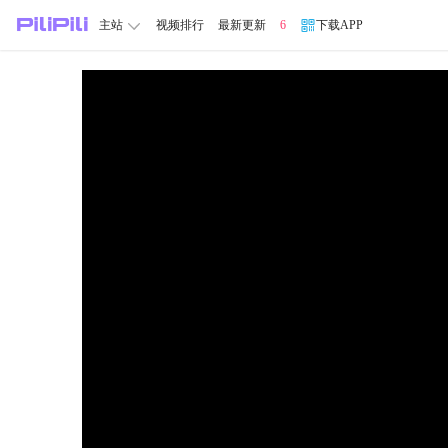
主站
视频排行
最新更新
6
下载APP