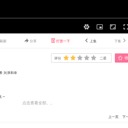
刷新
分享
打赏一下
上集
下集
评分
二星
一星
二星
三星
四星
五星
希
兴津和幸
 ─
点击查看全部。。
症状を自分に移して治癒するため、
た。
上一页
下
存在に助けられていた。
があり、ルーアを絶望に陥れる。