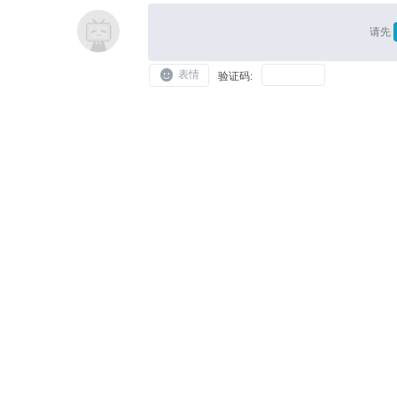
「私はもう誰も癒したりしない」
そう誓ったルーアの元に、突然第二
请先
「一緒に復讐をしないか？」
と持ちかけてきて――。
表情
验证码:
彼女は隠していたもうひとつの能力
スウェンと手を組んで“聖女”ではなく