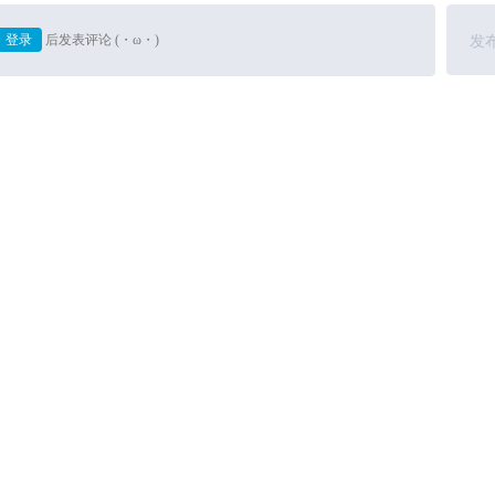
王子スウェンが現れ、
登录
后发表评论 (・ω・)
を使い、
“悪女”として新しい人生を始める…！！