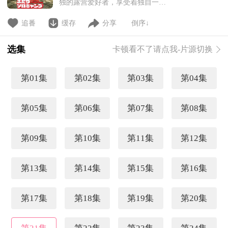
独的露营爱好者，享受着独自一人
的露营生活。 在一次露营结束
后准备返回时，厳遇到了一个超新
追番
缓存
分享
倒序↓
手的露营者——草野雫。 虽然
厳一开始并不情愿，但他还是与雫
选集
卡顿看不了请点我-片源切换
一起开始了“二人独自露营”！
厳安静的露营生活将会发生怎样的
变化呢……
第01集
第02集
第03集
第04集
第05集
第06集
第07集
第08集
第09集
第10集
第11集
第12集
第13集
第14集
第15集
第16集
第17集
第18集
第19集
第20集