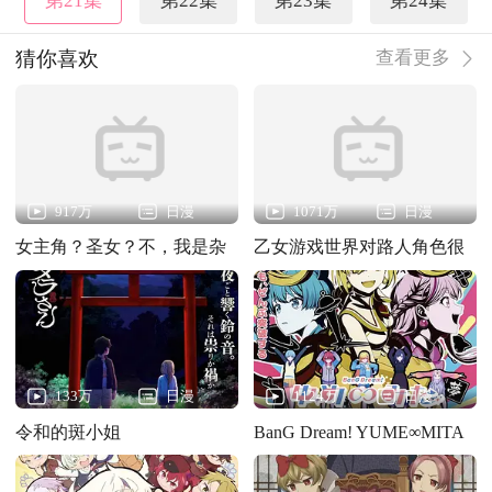
第21集
第22集
第23集
第24集
猜你喜欢
查看更多
917万
日漫
1071万
日漫
女主角？圣女？不，我是杂
乙女游戏世界对路人角色很
役女仆（自豪）！
不友好第二季
133万
日漫
1124万
日漫
令和的斑小姐
BanG Dream! YUME∞MITA