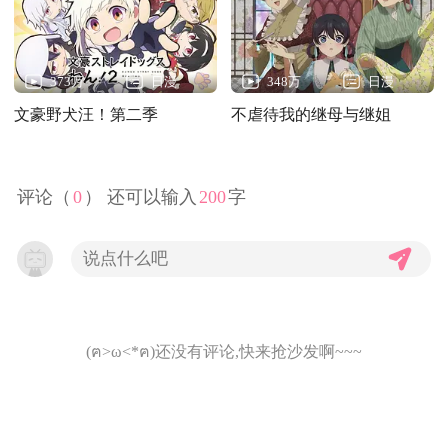
373万
日漫
348万
日漫
文豪野犬汪！第二季
不虐待我的继母与继姐
评论（
0
） 还可以输入
200
字
(ฅ>ω<*ฅ)还没有评论,快来抢沙发啊~~~