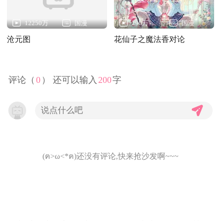
12250万
国漫
290万
国漫
沧元图
花仙子之魔法香对论
评论（
0
） 还可以输入
200
字
(ฅ>ω<*ฅ)还没有评论,快来抢沙发啊~~~