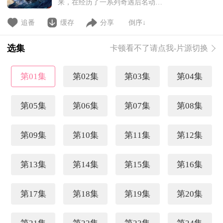
来，在经历了一系列奇遇后名动四
方。随着辰南来到央锦国遇到晨
曦，新的冒险再次开启，在开元城
追番
缓存
分享
倒序↓
大战、到死亡绝地寻找身世之谜、
大战凌家只为求一个公正清明。在
选集
卡顿看不了请点我-片源切换
这一季，辰南会在探寻身世之谜的
冒险当中不断搜寻雨馨的踪迹。
第01集
第02集
第03集
第04集
第05集
第06集
第07集
第08集
第09集
第10集
第11集
第12集
第13集
第14集
第15集
第16集
第17集
第18集
第19集
第20集