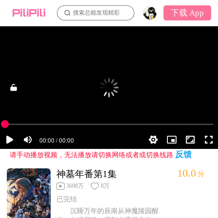
下载 App
搜索总能发现精彩
反馈
请手动播放视频，无法播放请切换网络或者或切换线路
10.0
神墓年番第1集
分
3698万
8万
已完结
沉睡万年的辰南从神魔陵园醒