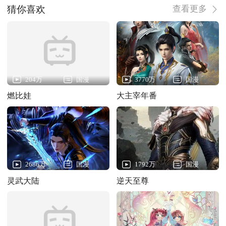
猜你喜欢
查看更多
204万
国漫
3770万
国漫
燃比娃
大主宰年番
2686万
国漫
1792万
国漫
灵武大陆
逆天至尊