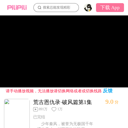
下载 App
搜索总能发现精彩
反馈
请手动播放视频，无法播放请切换网络或者或切换线路
9.0
荒古恩仇录·破风篇第1集
分
891万
1万
已完结
少年秦风，被誉为无极国千年