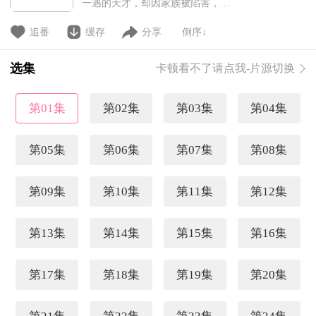
一遇的天才，却因家族被陷害，被
灭满门，只留他一人，在被废掉武
脉之后，扔到边缘地带小宗门里自
追番
缓存
分享
倒序↓
生自灭。为变强复仇，他一直隐
忍，时常被欺负，只有心地善良的
选集
卡顿看不了请点我-片源切换
二师姐经常庇护他。其实所有人都
不知道，秦风早已经偷偷开启艰难
的体修之路。得知宗门有三人可去
第01集
第02集
第03集
第04集
天道院修行，在名额已经确定的情
况
第05集
第06集
第07集
第08集
第09集
第10集
第11集
第12集
第13集
第14集
第15集
第16集
第17集
第18集
第19集
第20集