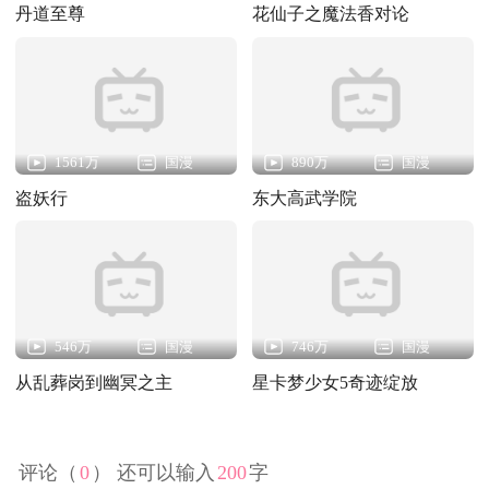
丹道至尊
花仙子之魔法香对论
1561万
国漫
890万
国漫
盗妖行
东大高武学院
546万
国漫
746万
国漫
从乱葬岗到幽冥之主
星卡梦少女5奇迹绽放
评论（
0
） 还可以输入
200
字