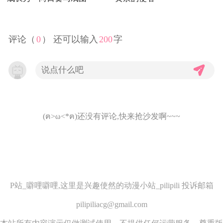
评论（
0
） 还可以输入
200
字
(ฅ>ω<*ฅ)还没有评论,快来抢沙发啊~~~
P站_噼哩噼哩,这里是兴趣使然的动漫小站_pilipili 投诉邮箱
pilipiliacg@gmail.com