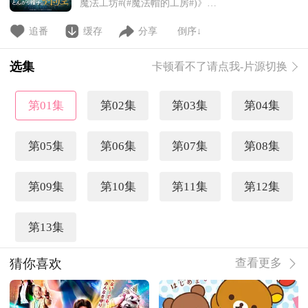
魔法工坊#(#魔法帽的工房#)》宣
布动画化~ 【故事简介】 生活在一
个偏远村庄的少女可可一直渴望成
追番
缓存
分享
倒序↓
为一名魔法师，但是这个世界只有
出生就是魔法师的人才能成为魔法
选集
卡顿看不了请点我-片源切换
师。在一次偶然事故中，可可不小
心看到了魔法师奇弗利施展魔法的
过程，发现了魔法的真相。于是可
第01集
第02集
第03集
第04集
可便临摹起
第05集
第06集
第07集
第08集
第09集
第10集
第11集
第12集
第13集
猜你喜欢
查看更多