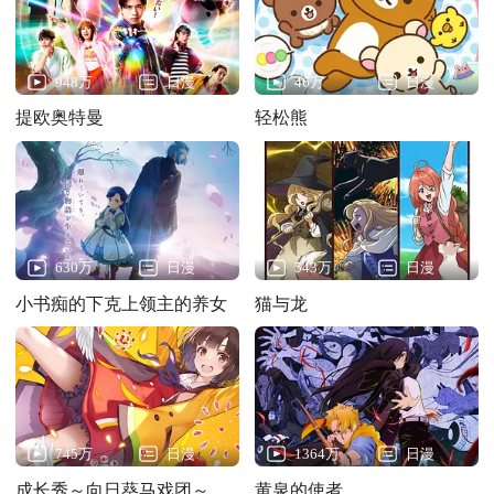
948万
日漫
46万
日漫
提欧奥特曼
轻松熊
630万
日漫
543万
日漫
小书痴的下克上领主的养女
猫与龙
745万
日漫
1364万
日漫
成长秀～向日葵马戏团～
黄泉的使者