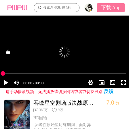
下载 App
搜索总能发现精彩
反馈
请手动播放视频，无法播放请切换网络或者或切换线路
7.0
吞噬星空剧场版决战原始星第1集
分
380万
9万
HD国语
罗峰在原始星历练期间，面对异