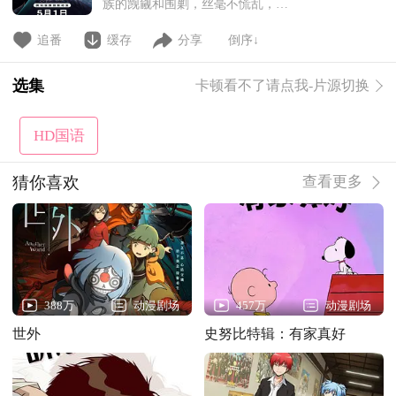
族的觊觎和围剿，丝毫不慌乱，利
用自己的智慧和实力反杀对方，维
护了人族尊严。“我有一刀，可斩
追番
缓存
分享
倒序↓
宇宙！”那柄有着震撼人心的美丽
战刀，伴随着罗峰一路斩杀！妖
选集
卡顿看不了请点我-片源切换
族、机械族与虫族再次出现，组成
三族联盟，三族首领联合6000名宇
宙尊者围剿罗峰，罗峰施展“我为
HD国语
宇宙”的强大威力，
猜你喜欢
查看更多
388万
动漫剧场
457万
动漫剧场
世外
史努比特辑：有家真好