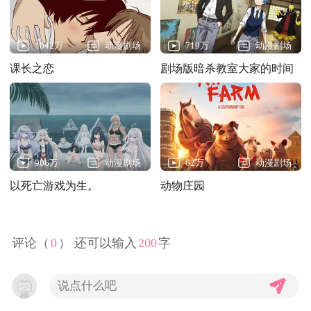
1042万
动漫剧场
719万
动漫剧场
课长之恋
剧场版暗杀教室大家的时间
906万
动漫剧场
62万
动漫剧场
以死亡游戏为生。
动物庄园
44:CLOUDY BEACH
评论（
0
） 还可以输入
200
字