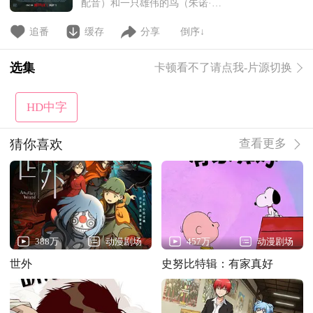
配音）和一只雄伟的鸟（朱诺·坦
普尔 配音）——山谷里天生的死
敌——突然互换身体，必须合作
追番
缓存
分享
倒序↓
（同时穿着彼此的羽毛和毛皮）才
能度过他们生命中最狂野的冒险。
选集
卡顿看不了请点我-片源切换
HD中字
猜你喜欢
查看更多
388万
动漫剧场
457万
动漫剧场
世外
史努比特辑：有家真好