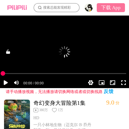
下载 App
搜索总能发现精彩
反馈
请手动播放视频，无法播放请切换网络或者或切换线路
9.0
奇幻变身大冒险第1集
分
380万
1万
HD
一只小林地生物（迈克尔·B·乔丹