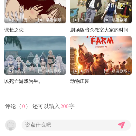
1038万
动漫剧场
718万
动漫剧场
课长之恋
剧场版暗杀教室大家的时间
903万
动漫剧场
61万
动漫剧场
以死亡游戏为生。
动物庄园
44:CLOUDY BEACH
评论（
0
） 还可以输入
200
字