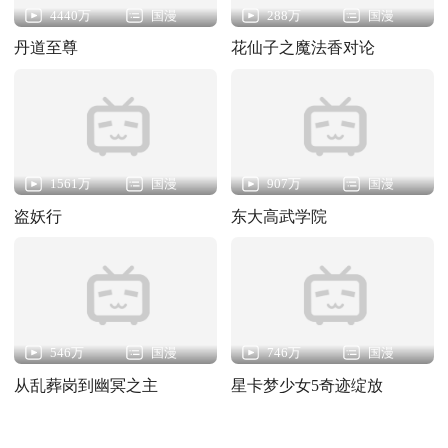
4440万
国漫
288万
国漫
丹道至尊
花仙子之魔法香对论
1561万
国漫
907万
国漫
盗妖行
东大高武学院
546万
国漫
746万
国漫
从乱葬岗到幽冥之主
星卡梦少女5奇迹绽放