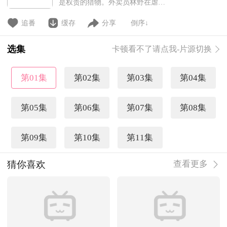
是权贵的猎物。外卖员林野在虐杀
中重启轮回，带着父亲遗留的神秘
AI“大圣”和一辆破电动车杀回猎
追番
缓存
分享
倒序↓
场。别人带S级机甲入局，他骑外
卖车就够了——因为“天命02”是全
选集
卡顿看不了请点我-片源切换
环域最强神装。这一次，猎物变猎
手，他要亲手撕碎升神骗局！
第01集
第02集
第03集
第04集
第05集
第06集
第07集
第08集
第09集
第10集
第11集
猜你喜欢
查看更多