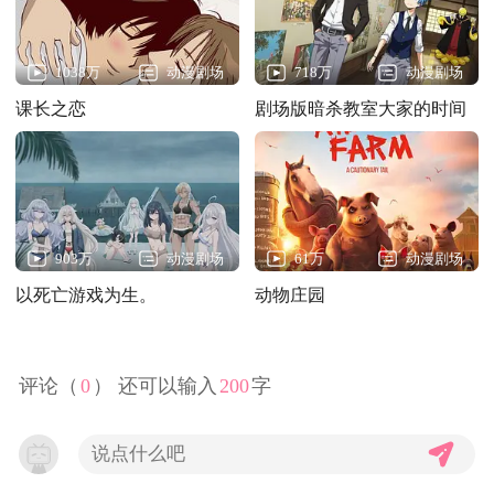
1038万
动漫剧场
718万
动漫剧场
课长之恋
剧场版暗杀教室大家的时间
903万
动漫剧场
61万
动漫剧场
以死亡游戏为生。
动物庄园
44:CLOUDY BEACH
评论（
0
） 还可以输入
200
字