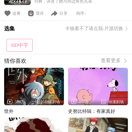
羽舞，讲述了她与周边角色充满欲
望的混乱都市冒险。
追番
缓存
分享
倒序↓
选集
卡顿看不了请点我-片源切换
HD中字
猜你喜欢
查看更多
388万
动漫剧场
457万
动漫剧场
世外
史努比特辑：有家真好