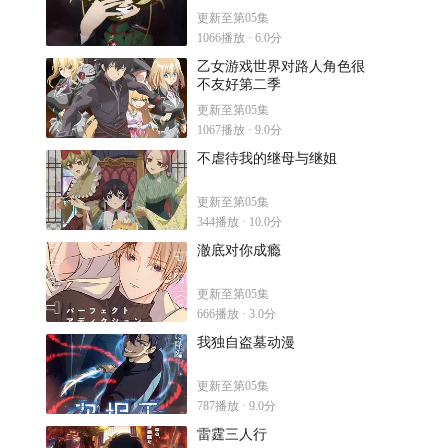
更新至第05集
1066播放 · 6.0分
乙女游戏世界对路人角色很
不友好第二季
更新至第05集
1067播放 · 9.0分
不虐待我的继母与继姐
更新至第05集
344播放 · 10.0分
澈底对你成瘾
更新至第05集
666播放 · 3.0分
我独自盗墓动漫
更新至第05集
787播放 · 9.0分
雷霆三人行