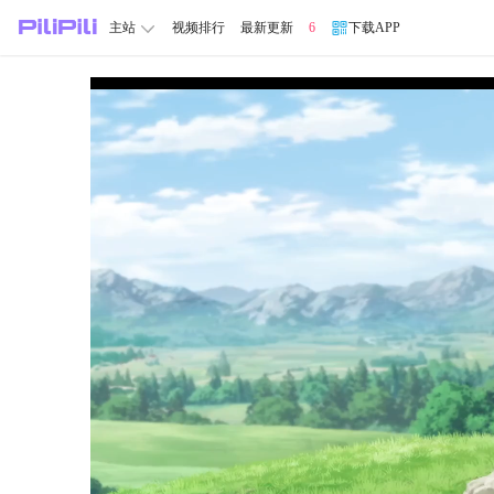
主站
视频排行
最新更新
6
下载APP