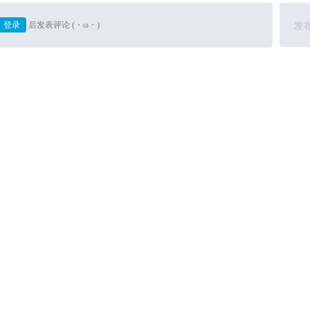
登录
后发表评论 (・ω・)