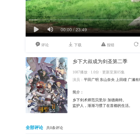
评论
下载
报错
乡下大叔成为剑圣第二季
1087播放 · 1.0分 · 更新至第05集
演员：
平田广明
东山奈央
上田瞳
广濑有
简介：
乡下剑术师范贝里尔·加德
监护人，渐渐习惯了在首
在钻研魔法的
越的高墙的故
在阴谋翻涌的异国他乡。
全部评论
共0条评论
避的全新战斗——