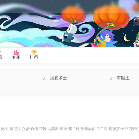
言
专题
排行
回复术士
海贼王
哈姆,凯茜·纳基麦,戴夫·弗兰科,爱德华多·弗兰科,梅丽莎·维亚西诺尔,托马斯·劳,梅丽尔·斯特里普,瓦妮莎·贝尔,阿帕娜·南切拉,山姆·理查森,小伊塞亚·维特洛克,史蒂夫·波赛尔,艾戈·乌迪姆,妮可拉·布鲁姆,凯伦·惠伊,莉拉·刘,埃曼·阿卜杜勒-拉扎克,乔·斯帕诺,罗里·艾伦,迪米特利·