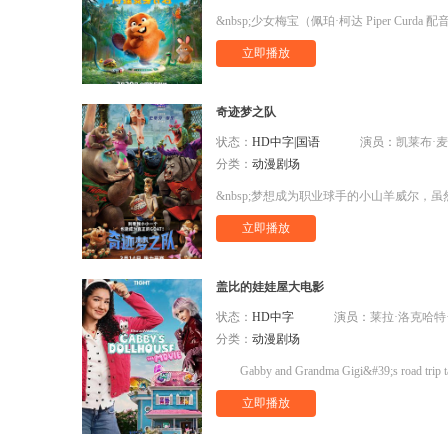
立即播放
奇迹梦之队
状态：
HD中字|国语
演员：
凯莱布·麦克劳克林,加布
分类：
动漫剧场
立即播放
盖比的娃娃屋大电影
状态：
HD中字
演员：
莱拉·洛克哈特·克拉纳,克里斯汀·韦格,Tina Uk
分类：
动漫剧场
Gabby and Grandma Gigi&#39;s road trip ta
立即播放