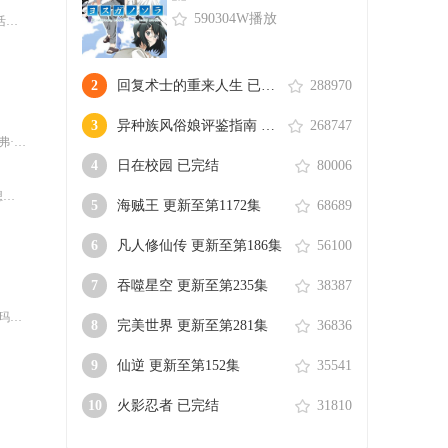
590304W播放
&nbsp;少女梅宝（佩珀·柯达 Piper Curda 配音）偶然借助突破性技术，让自身意识“跳脱”身体，进入机械动物体内，“变身”为一只活泼灵动的河狸，从而得以潜入动物社群内部，更以“人类思维闯入……
2
回复术士的重来人生 已完结
288970
3
异种族风俗娘评鉴指南 已完结
268747
莎·库里
4
日在校园 已完结
80006
&nbsp;梦想成为职业球手的小山羊威尔，虽然天生身材矮小，却凭借超凡球技闯入梦寐以求的球队。然而本以为是梦想起点，没想到却是“地狱开局”，这支梦中情队不仅赛绩成绩堪忧，队友还个个都是“人才……
5
海贼王 更新至第1172集
68689
6
凡人修仙传 更新至第186集
56100
7
吞噬星空 更新至第235集
38387
ling
8
完美世界 更新至第281集
36836
9
仙逆 更新至第152集
35541
10
火影忍者 已完结
31810