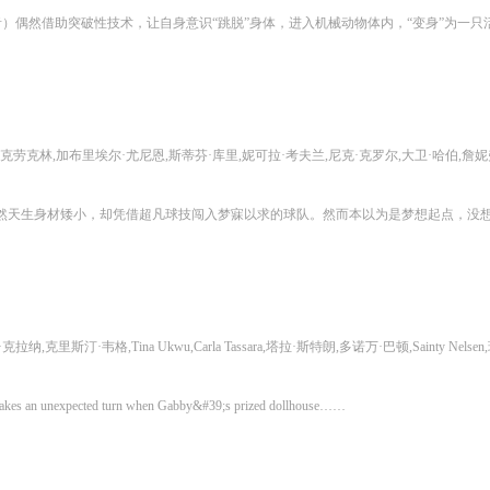
里埃尔·尤尼恩,斯蒂芬·库里,妮可拉·考夫兰,尼克·克罗尔,大卫·哈伯,詹妮弗·路易斯,帕顿·奥斯瓦尔特,Jelly Roll,亚伦·皮埃尔,鲍比·李,安德鲁·桑提诺,雪莉·可拉,爱德华多·弗兰科,詹妮弗·哈德森,阿伊
wu,Carla Tassara,塔拉·斯特朗,多诺万·巴顿,Sainty Nelsen,玛姬·洛,爱德华多·弗兰科,Juliet Donenfeld,杰森·曼楚克斯,艾戈·乌迪姆,托马斯·列农,福琼·费姆斯特,梅丽莎·维亚西诺尔,凯尔·穆尼,格洛丽亚·埃斯特凡,塞昆达·伍德,Logan Bailey,Sophia Bi
kes an unexpected turn when Gabby&#39;s prized dollhouse……