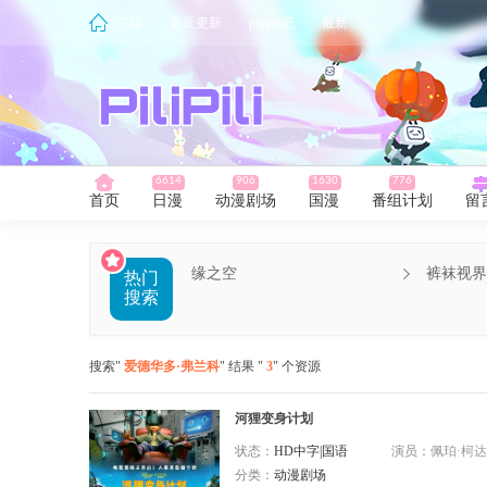
主站
最近更新
pilipili吧
最新
6614
906
1630
776
首页
日漫
动漫剧场
国漫
番组计划
留
缘之空
裤袜视界
热门
搜索
搜索"
爱德华多·弗兰科
" 结果 "
3
" 个资源
河狸变身计划
状态：
HD中字|国语
演员：
佩珀·柯达,鲍比·莫尼汉,乔恩·
分类：
动漫剧场