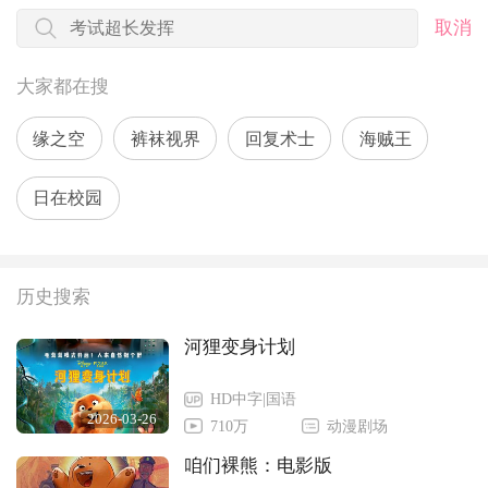
取消
大家都在搜
缘之空
裤袜视界
回复术士
海贼王
日在校园
历史搜索
河狸变身计划
HD中字|国语
2026-03-26
710万
动漫剧场
咱们裸熊：电影版